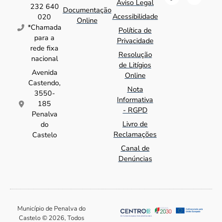
Aviso Legal
232 640
Documentação
Acessibilidade
020
Online
*Chamada
Política de
para a
Privacidade
rede fixa
Resolução
nacional
de Litígios
Avenida
Online
Castendo,
Nota
3550-
Informativa
185
- RGPD
Penalva
Livro de
do
Reclamações
Castelo
Canal de
Denúncias
Município de Penalva do
Castelo © 2026, Todos