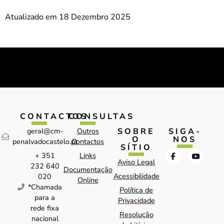
Atualizado em 18 Dezembro 2025
CONTACTOS
CONSULTAS
SOBRE
SIGA-
geral@cm-
Outros
O
NOS
penalvadocastelo.pt
Contactos
SÍTIO
+ 351
Links
Aviso Legal
232 640
Documentação
Acessibilidade
020
Online
*Chamada
Política de
para a
Privacidade
rede fixa
Resolução
nacional