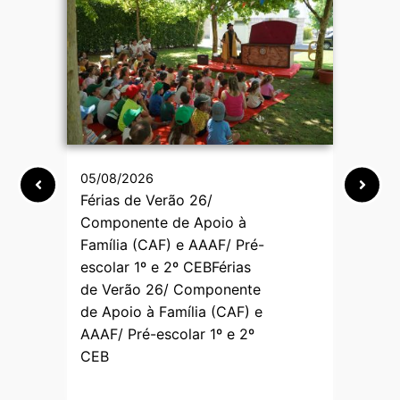
05/08/2026
05/
Férias de Verão 26/
𝗠𝗲
Componente de Apoio à
𝗽𝗿𝗼
Família (CAF) e AAAF/ Pré-
𝗜𝗻𝘀
escolar 1º e 2º CEBFérias
de Verão 26/ Componente
de Apoio à Família (CAF) e
AAAF/ Pré-escolar 1º e 2º
CEB