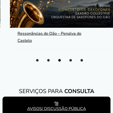
Ressonâncias do Dão – Penalva do
Castelo
Slide 1 of 0
Slide 2 of 0
Slide 3 of 0
Slide 4 of 0
Slide 5 of 0
SERVIÇOS PARA
CONSULTA
AVISOS/ DISCUSSÃO PÚBLICA