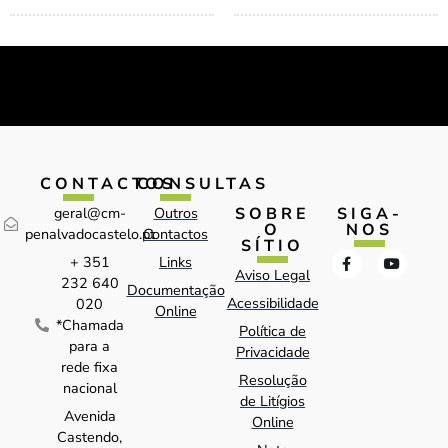
CONTACTOS
CONSULTAS
SOBRE
SIGA-
geral@cm-
Outros
O
NOS
penalvadocastelo.pt
Contactos
SÍTIO
+ 351
Links
Aviso Legal
232 640
Documentação
Acessibilidade
020
Online
*Chamada
Política de
para a
Privacidade
rede fixa
Resolução
nacional
de Litígios
Avenida
Online
Castendo,