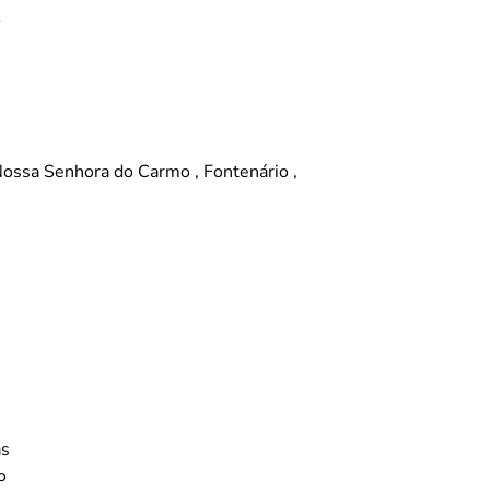
o
Nossa Senhora do Carmo , Fontenário ,
as
o