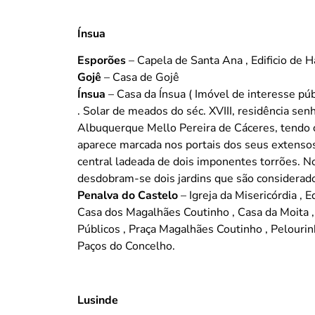
Ínsua
Esporões
– Capela de Santa Ana , Edificio de H
Gojê
– Casa de Gojê
Ínsua
– Casa da Ínsua ( Imóvel de interesse púb
. Solar de meados do séc. XVIII, residência sen
Albuquerque Mello Pereira de Cáceres, tendo c
aparece marcada nos portais dos seus extensos
central ladeada de dois imponentes torrões. N
desdobram-se dois jardins que são considerados
Penalva do Castelo
– Igreja da Misericórdia , E
Casa dos Magalhães Coutinho , Casa da Moita ,
Públicos , Praça Magalhães Coutinho , Pelourin
Paços do Concelho.
Lusinde