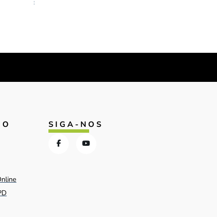
IO
SIGA-NOS
Online
PD