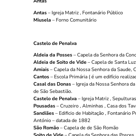
Antas
Antas
– Igreja Matriz , Fontanário Público
Miusela
– Forno Comunitário
Castelo de Penalva
Aldeia da Posses
– Capela da Senhora da Conc
Aldeia de Soito de Vide
– Capela de Santa Luzia
Amiais
– Capela da Nossa Senhora da Saude, C
Cantos
– Escola Primária ( é um edifício realiz
Casal das Donas
– Igreja da Nossa Senhora da 
de São Sebastião.
Castelo de Penalva
– Igreja Matriz , Sepultur
Pousadas
– Cruzeiro , Alminhas , Casa dos Tav
Sandiães
– Edificio de Habitação , Fontanário 
António – datada de 1882
São Romão
– Capela de de São Romão
Soito de Vide
– Capela da Senhora das Preces, 