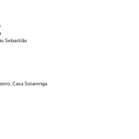
s
a
ão Sebastião
zeiro, Casa Solarenga