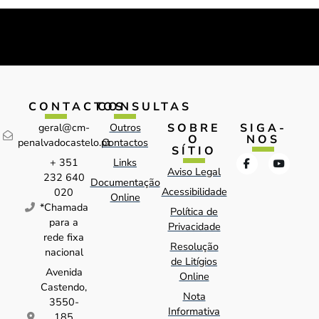
CONTACTOS
CONSULTAS
SOBRE
SIGA-
geral@cm-
Outros
O
NOS
penalvadocastelo.pt
Contactos
SÍTIO
+ 351
Links
Aviso Legal
232 640
Documentação
Acessibilidade
020
Online
*Chamada
Política de
para a
Privacidade
rede fixa
Resolução
nacional
de Litígios
Avenida
Online
Castendo,
Nota
3550-
Informativa
185