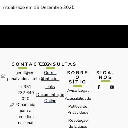
Atualizado em 18 Dezembro 2025
CONTACTOS
CONSULTAS
SOBRE
SIGA-
geral@cm-
Outros
O
NOS
penalvadocastelo.pt
Contactos
SÍTIO
+ 351
Links
Aviso Legal
232 640
Documentação
Acessibilidade
020
Online
*Chamada
Política de
para a
Privacidade
rede fixa
Resolução
nacional
de Litígios