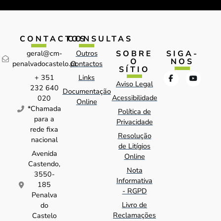
CONTACTOS
CONSULTAS
SOBRE
SIGA-
geral@cm-
Outros
O
NOS
penalvadocastelo.pt
Contactos
SÍTIO
+ 351
Links
Aviso Legal
232 640
Documentação
Acessibilidade
020
Online
*Chamada
Política de
para a
Privacidade
rede fixa
Resolução
nacional
de Litígios
Avenida
Online
Castendo,
Nota
3550-
Informativa
185
- RGPD
Penalva
Livro de
do
Reclamações
Castelo