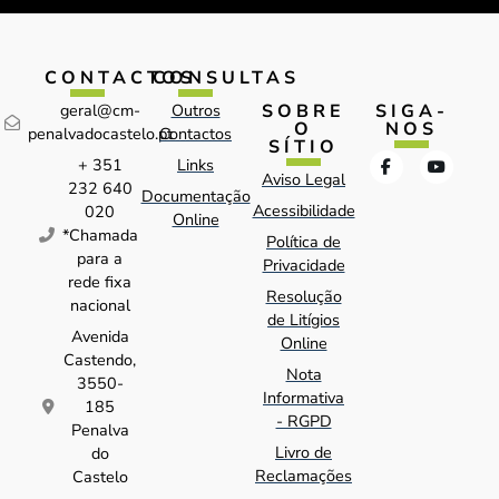
CONTACTOS
CONSULTAS
SOBRE
SIGA-
geral@cm-
Outros
O
NOS
penalvadocastelo.pt
Contactos
SÍTIO
+ 351
Links
Aviso Legal
232 640
Documentação
Acessibilidade
020
Online
*Chamada
Política de
para a
Privacidade
rede fixa
Resolução
nacional
de Litígios
Avenida
Online
Castendo,
Nota
3550-
Informativa
185
- RGPD
Penalva
Livro de
do
Reclamações
Castelo