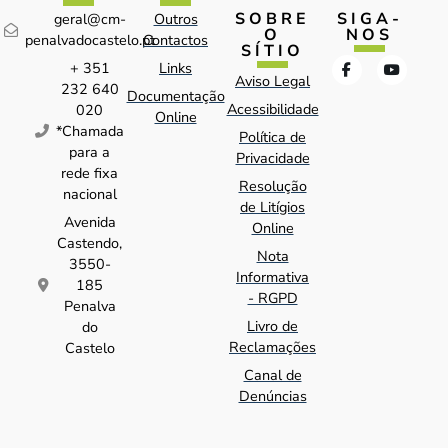
SOBRE
SIGA-
geral@cm-
Outros
O
NOS
penalvadocastelo.pt
Contactos
SÍTIO
+ 351
Links
Aviso Legal
232 640
Documentação
Acessibilidade
020
Online
*Chamada
Política de
para a
Privacidade
rede fixa
Resolução
nacional
de Litígios
Avenida
Online
Castendo,
Nota
3550-
Informativa
185
- RGPD
Penalva
Livro de
do
Reclamações
Castelo
Canal de
Denúncias