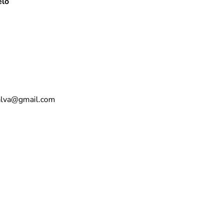
elo
nalva@gmail.com