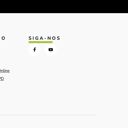
IO
SIGA-NOS
Online
PD