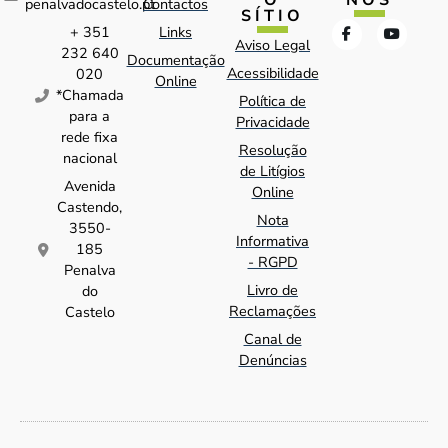
O
NOS
penalvadocastelo.pt
Contactos
SÍTIO
+ 351
Links
Aviso Legal
232 640
Documentação
Acessibilidade
020
Online
*Chamada
Política de
para a
Privacidade
rede fixa
Resolução
nacional
de Litígios
Avenida
Online
Castendo,
Nota
3550-
Informativa
185
- RGPD
Penalva
Livro de
do
Reclamações
Castelo
Canal de
Denúncias