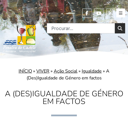
INÍCIO
»
VIVER
»
Ação Social
»
Igualdade
»
A
(Des)Igualdade de Género em factos
A (DES)IGUALDADE DE GÉNERO
EM FACTOS