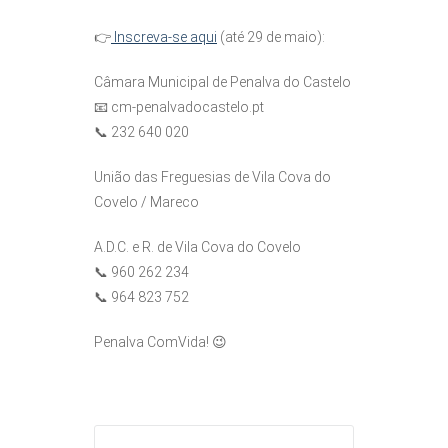
👉
Inscreva-se aqui
(até 29 de maio):
Câmara Municipal de Penalva do Castelo
📧 cm-penalvadocastelo.pt
📞 232 640 020
União das Freguesias de Vila Cova do
Covelo / Mareco
A.D.C. e R. de Vila Cova do Covelo
📞 960 262 234
📞 964 823 752
Penalva ComVida! 😉