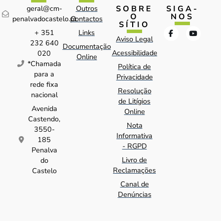
SOBRE
SIGA-
geral@cm-
Outros
O
NOS
penalvadocastelo.pt
Contactos
SÍTIO
+ 351
Links
Aviso Legal
232 640
Documentação
Acessibilidade
020
Online
*Chamada
Política de
para a
Privacidade
rede fixa
Resolução
nacional
de Litígios
Avenida
Online
Castendo,
Nota
3550-
Informativa
185
- RGPD
Penalva
Livro de
do
Reclamações
Castelo
Canal de
Denúncias