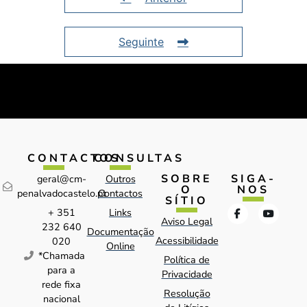
Seguinte
CONTACTOS
CONSULTAS
SOBRE
SIGA-
geral@cm-
Outros
O
NOS
penalvadocastelo.pt
Contactos
SÍTIO
+ 351
Links
Aviso Legal
232 640
Documentação
Acessibilidade
020
Online
*Chamada
Política de
para a
Privacidade
rede fixa
Resolução
nacional