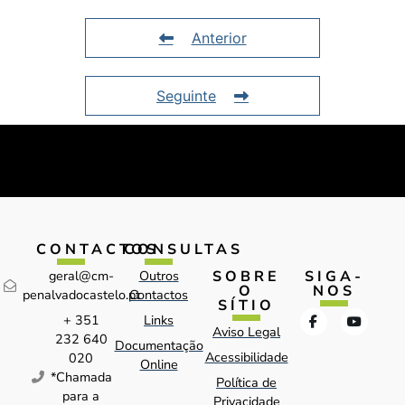
Anterior
Seguinte
CONTACTOS
CONSULTAS
SOBRE
SIGA-
geral@cm-
Outros
O
NOS
penalvadocastelo.pt
Contactos
SÍTIO
+ 351
Links
Aviso Legal
232 640
Documentação
Acessibilidade
020
Online
*Chamada
Política de
para a
Privacidade