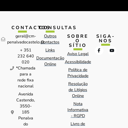
CONTACTOS
CONSULTAS
SOBRE
SIGA-
geral@cm-
Outros
O
NOS
penalvadocastelo.pt
Contactos
SÍTIO
+ 351
Links
Aviso Legal
232 640
Documentação
Acessibilidade
020
Online
*Chamada
Política de
para a
Privacidade
rede fixa
Resolução
nacional
de Litígios
Avenida
Online
Castendo,
Nota
3550-
Informativa
185
- RGPD
Penalva
Livro de
do