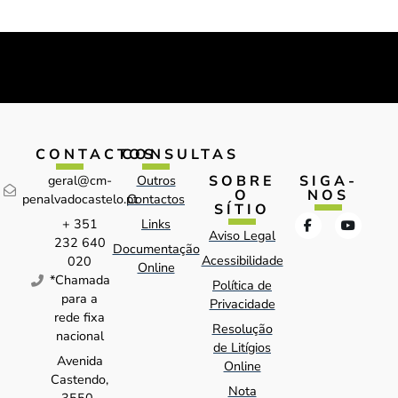
CONTACTOS
CONSULTAS
SOBRE
SIGA-
geral@cm-
Outros
O
NOS
penalvadocastelo.pt
Contactos
SÍTIO
+ 351
Links
Aviso Legal
232 640
Documentação
Acessibilidade
020
Online
*Chamada
Política de
para a
Privacidade
rede fixa
Resolução
nacional
de Litígios
Avenida
Online
Castendo,
Nota