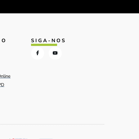
IO
SIGA-NOS
Online
PD