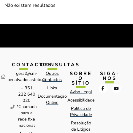
Não existem resultados
CONTACTOS
CONSULTAS
SOBRE
SIGA-
geral@cm-
Outros
O
NOS
penalvadocastelo.pt
Contactos
SÍTIO
+ 351
Links
Aviso Legal
232 640
Documentação
Acessibilidade
020
Online
*Chamada
Política de
para a
Privacidade
rede fixa
Resolução
nacional
de Litígios