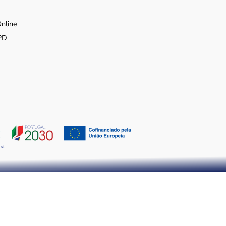
Online
PD