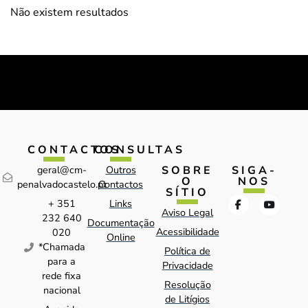
Não existem resultados
CONTACTOS
CONSULTAS
SOBRE
SIGA-
geral@cm-
Outros
O
NOS
penalvadocastelo.pt
Contactos
SÍTIO
+ 351
Links
Aviso Legal
232 640
Documentação
Acessibilidade
020
Online
*Chamada
Política de
para a
Privacidade
rede fixa
Resolução
nacional
de Litígios