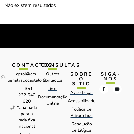
Não existem resultados
CONTACTOS
CONSULTAS
SOBRE
SIGA-
geral@cm-
Outros
O
NOS
penalvadocastelo.pt
Contactos
SÍTIO
+ 351
Links
Aviso Legal
232 640
Documentação
Acessibilidade
020
Online
*Chamada
Política de
para a
Privacidade
rede fixa
Resolução
nacional
de Litígios