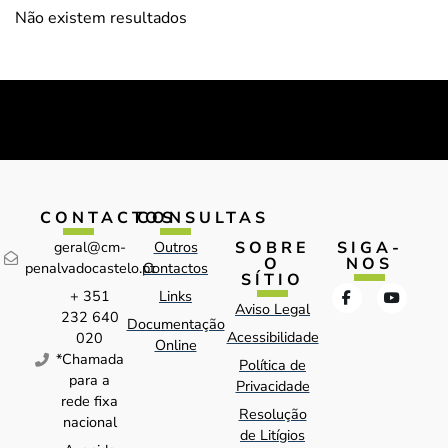
Não existem resultados
CONTACTOS
CONSULTAS
SOBRE
SIGA-
geral@cm-
Outros
O
NOS
penalvadocastelo.pt
Contactos
SÍTIO
+ 351
Links
Aviso Legal
232 640
Documentação
Acessibilidade
020
Online
*Chamada
Política de
para a
Privacidade
rede fixa
Resolução
nacional
de Litígios