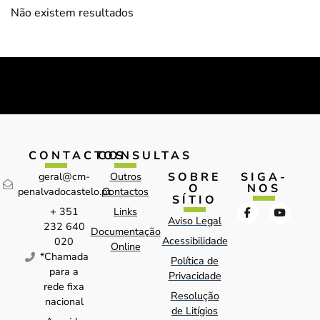
Não existem resultados
CONTACTOS
CONSULTAS
SOBRE
SIGA-
geral@cm-
Outros
O
NOS
penalvadocastelo.pt
Contactos
SÍTIO
+ 351
Links
Aviso Legal
232 640
Documentação
Acessibilidade
020
Online
*Chamada
Política de
para a
Privacidade
rede fixa
Resolução
nacional
de Litígios