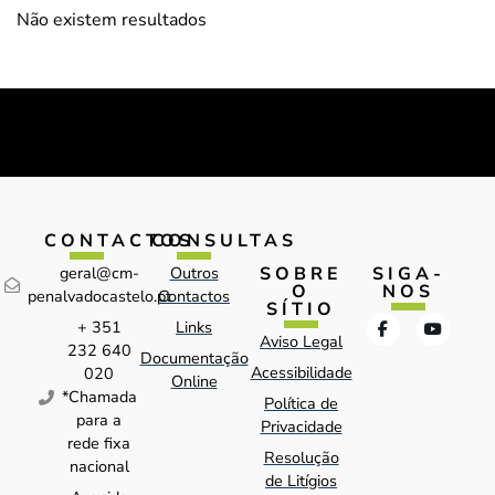
Não existem resultados
CONTACTOS
CONSULTAS
SOBRE
SIGA-
geral@cm-
Outros
O
NOS
penalvadocastelo.pt
Contactos
SÍTIO
+ 351
Links
Aviso Legal
232 640
Documentação
Acessibilidade
020
Online
*Chamada
Política de
para a
Privacidade
rede fixa
Resolução
nacional
de Litígios