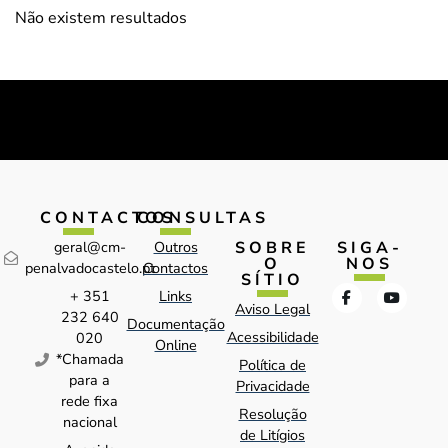
Não existem resultados
CONTACTOS
CONSULTAS
SOBRE
SIGA-
geral@cm-
Outros
O
NOS
penalvadocastelo.pt
Contactos
SÍTIO
+ 351
Links
Aviso Legal
232 640
Documentação
Acessibilidade
020
Online
*Chamada
Política de
para a
Privacidade
rede fixa
Resolução
nacional
de Litígios