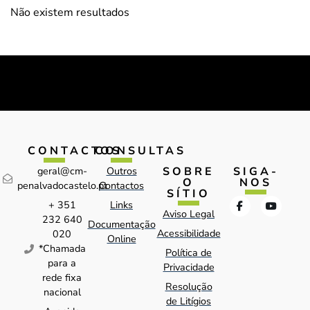
Não existem resultados
CONTACTOS
CONSULTAS
SOBRE
SIGA-
geral@cm-
Outros
O
NOS
penalvadocastelo.pt
Contactos
SÍTIO
+ 351
Links
Aviso Legal
232 640
Documentação
Acessibilidade
020
Online
*Chamada
Política de
para a
Privacidade
rede fixa
Resolução
nacional
de Litígios