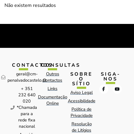
Não existem resultados
CONTACTOS
CONSULTAS
SOBRE
SIGA-
geral@cm-
Outros
O
NOS
penalvadocastelo.pt
Contactos
SÍTIO
+ 351
Links
Aviso Legal
232 640
Documentação
Acessibilidade
020
Online
*Chamada
Política de
para a
Privacidade
rede fixa
Resolução
nacional
de Litígios