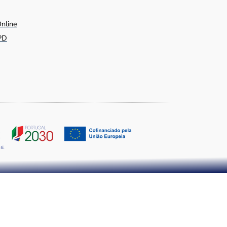
Online
PD