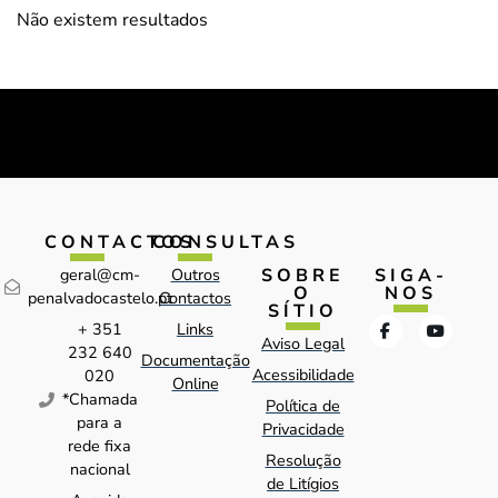
Não existem resultados
CONTACTOS
CONSULTAS
SOBRE
SIGA-
geral@cm-
Outros
O
NOS
penalvadocastelo.pt
Contactos
SÍTIO
+ 351
Links
Aviso Legal
232 640
Documentação
Acessibilidade
020
Online
*Chamada
Política de
para a
Privacidade
rede fixa
Resolução
nacional
de Litígios