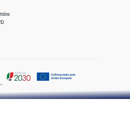
Online
PD