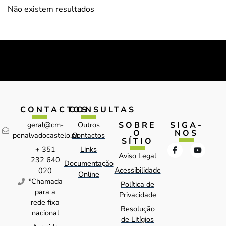
Não existem resultados
CONTACTOS
CONSULTAS
SOBRE
SIGA-
geral@cm-
Outros
O
NOS
penalvadocastelo.pt
Contactos
SÍTIO
+ 351
Links
Aviso Legal
232 640
Documentação
Acessibilidade
020
Online
*Chamada
Política de
para a
Privacidade
rede fixa
Resolução
nacional
de Litígios