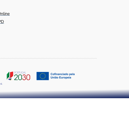
Online
PD