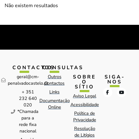
Não existem resultados
CONTACTOS
CONSULTAS
SOBRE
SIGA-
geral@cm-
Outros
O
NOS
penalvadocastelo.pt
Contactos
SÍTIO
+ 351
Links
Aviso Legal
232 640
Documentação
Acessibilidade
020
Online
*Chamada
Política de
para a
Privacidade
rede fixa
Resolução
nacional
de Litígios