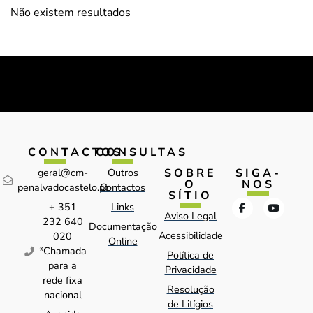
Não existem resultados
CONTACTOS
CONSULTAS
SOBRE
SIGA-
geral@cm-
Outros
O
NOS
penalvadocastelo.pt
Contactos
SÍTIO
+ 351
Links
Aviso Legal
232 640
Documentação
Acessibilidade
020
Online
*Chamada
Política de
para a
Privacidade
rede fixa
Resolução
nacional
de Litígios