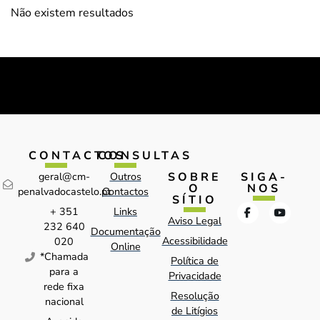
Não existem resultados
CONTACTOS
CONSULTAS
SOBRE
SIGA-
geral@cm-
Outros
O
NOS
penalvadocastelo.pt
Contactos
SÍTIO
+ 351
Links
Aviso Legal
232 640
Documentação
Acessibilidade
020
Online
*Chamada
Política de
para a
Privacidade
rede fixa
Resolução
nacional
de Litígios