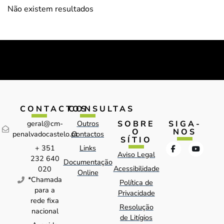
Não existem resultados
CONTACTOS
CONSULTAS
SOBRE
SIGA-
geral@cm-
Outros
O
NOS
penalvadocastelo.pt
Contactos
SÍTIO
+ 351
Links
Aviso Legal
232 640
Documentação
Acessibilidade
020
Online
*Chamada
Política de
para a
Privacidade
rede fixa
Resolução
nacional
de Litígios