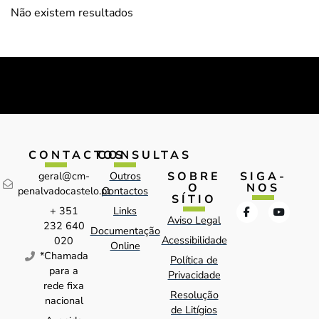
Não existem resultados
CONTACTOS
CONSULTAS
SOBRE
SIGA-
geral@cm-
Outros
O
NOS
penalvadocastelo.pt
Contactos
SÍTIO
+ 351
Links
Aviso Legal
232 640
Documentação
Acessibilidade
020
Online
*Chamada
Política de
para a
Privacidade
rede fixa
Resolução
nacional
de Litígios