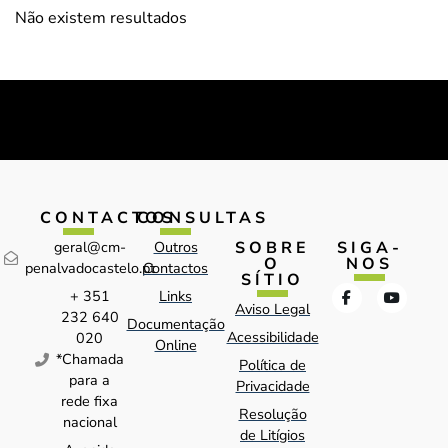
Não existem resultados
CONTACTOS
CONSULTAS
SOBRE
SIGA-
geral@cm-
Outros
O
NOS
penalvadocastelo.pt
Contactos
SÍTIO
+ 351
Links
Aviso Legal
232 640
Documentação
Acessibilidade
020
Online
*Chamada
Política de
para a
Privacidade
rede fixa
Resolução
nacional
de Litígios