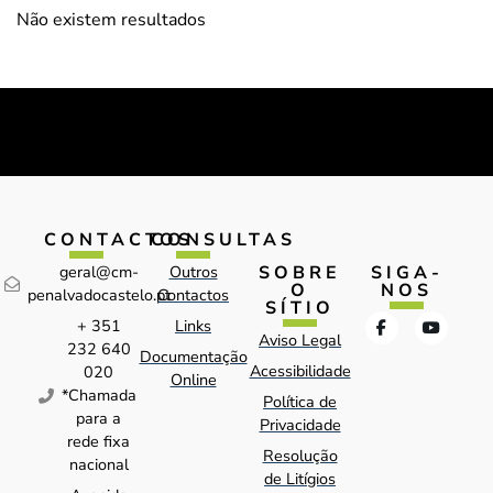
Não existem resultados
CONTACTOS
CONSULTAS
SOBRE
SIGA-
geral@cm-
Outros
O
NOS
penalvadocastelo.pt
Contactos
SÍTIO
+ 351
Links
Aviso Legal
232 640
Documentação
Acessibilidade
020
Online
*Chamada
Política de
para a
Privacidade
rede fixa
Resolução
nacional
de Litígios