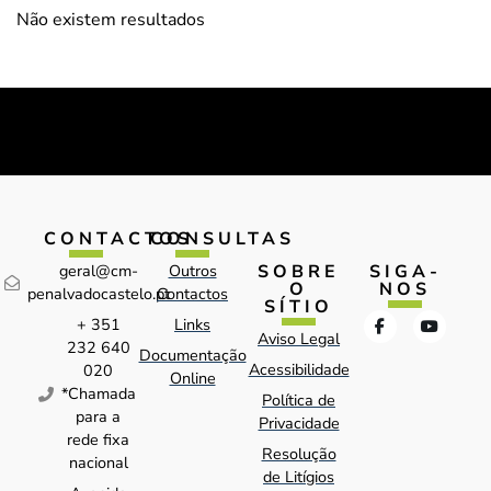
Não existem resultados
CONTACTOS
CONSULTAS
SOBRE
SIGA-
geral@cm-
Outros
O
NOS
penalvadocastelo.pt
Contactos
SÍTIO
+ 351
Links
Aviso Legal
232 640
Documentação
Acessibilidade
020
Online
*Chamada
Política de
para a
Privacidade
rede fixa
Resolução
nacional
de Litígios