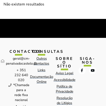
Não existem resultados
CONTACTOS
CONSULTAS
SOBRE
SIGA-
geral@cm-
Outros
O
NOS
penalvadocastelo.pt
Contactos
SÍTIO
+ 351
Links
Aviso Legal
232 640
Documentação
Acessibilidade
020
Online
*Chamada
Política de
para a
Privacidade
rede fixa
Resolução
nacional
de Litígios