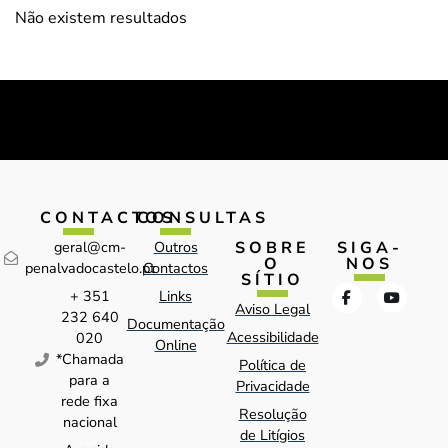
Não existem resultados
CONTACTOS
CONSULTAS
SOBRE
SIGA-
geral@cm-
Outros
O
NOS
penalvadocastelo.pt
Contactos
SÍTIO
+ 351
Links
Aviso Legal
232 640
Documentação
Acessibilidade
020
Online
*Chamada
Política de
para a
Privacidade
rede fixa
Resolução
nacional
de Litígios