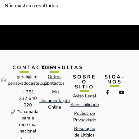
Não existem resultados
CONTACTOS
CONSULTAS
SOBRE
SIGA-
geral@cm-
Outros
O
NOS
penalvadocastelo.pt
Contactos
SÍTIO
+ 351
Links
Aviso Legal
232 640
Documentação
Acessibilidade
020
Online
*Chamada
Política de
para a
Privacidade
rede fixa
Resolução
nacional
de Litígios