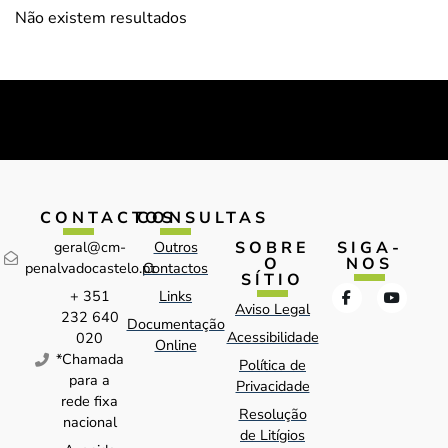
Não existem resultados
CONTACTOS
CONSULTAS
SOBRE
SIGA-
geral@cm-
Outros
O
NOS
penalvadocastelo.pt
Contactos
SÍTIO
+ 351
Links
Aviso Legal
232 640
Documentação
Acessibilidade
020
Online
*Chamada
Política de
para a
Privacidade
rede fixa
Resolução
nacional
de Litígios