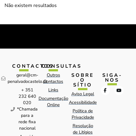
Não existem resultados
CONTACTOS
CONSULTAS
SOBRE
SIGA-
geral@cm-
Outros
O
NOS
penalvadocastelo.pt
Contactos
SÍTIO
+ 351
Links
Aviso Legal
232 640
Documentação
Acessibilidade
020
Online
*Chamada
Política de
para a
Privacidade
rede fixa
Resolução
nacional
de Litígios