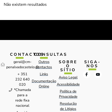
Não existem resultados
CONTACTOS
CONSULTAS
SOBRE
SIGA-
geral@cm-
Outros
O
NOS
penalvadocastelo.pt
Contactos
SÍTIO
+ 351
Links
Aviso Legal
232 640
Documentação
Acessibilidade
020
Online
*Chamada
Política de
para a
Privacidade
rede fixa
Resolução
nacional
de Litígios