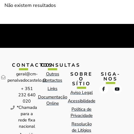
Não existem resultados
CONTACTOS
CONSULTAS
SOBRE
SIGA-
geral@cm-
Outros
O
NOS
penalvadocastelo.pt
Contactos
SÍTIO
+ 351
Links
Aviso Legal
232 640
Documentação
Acessibilidade
020
Online
*Chamada
Política de
para a
Privacidade
rede fixa
Resolução
nacional
de Litígios