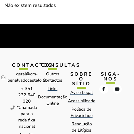
Não existem resultados
CONTACTOS
CONSULTAS
SOBRE
SIGA-
geral@cm-
Outros
O
NOS
penalvadocastelo.pt
Contactos
SÍTIO
+ 351
Links
Aviso Legal
232 640
Documentação
Acessibilidade
020
Online
*Chamada
Política de
para a
Privacidade
rede fixa
Resolução
nacional
de Litígios