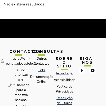
Não existem resultados
CONTACTOS
CONSULTAS
SOBRE
SIGA-
geral@cm-
Outros
O
NOS
penalvadocastelo.pt
Contactos
SÍTIO
+ 351
Links
Aviso Legal
232 640
Documentação
Acessibilidade
020
Online
*Chamada
Política de
para a
Privacidade
rede fixa
Resolução
nacional
de Litígios