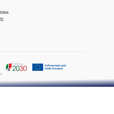
Online
PD